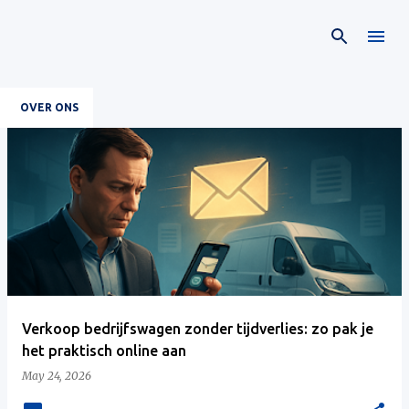
Skip to main content
OVER ONS
P
o
s
t
s
Verkoop bedrijfswagen zonder tijdverlies: zo pak je
het praktisch online aan
May 24, 2026