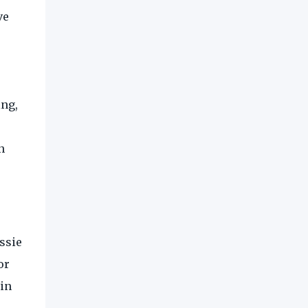
ve
ing,
n
ssie
or
 in