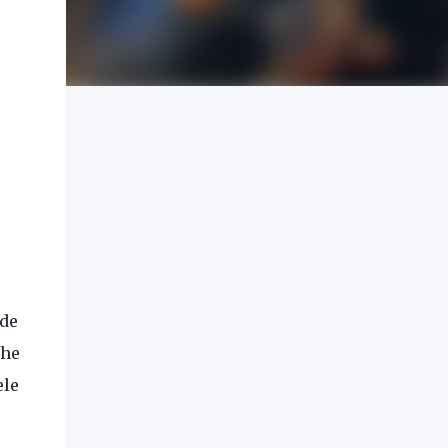
 de
che
ele